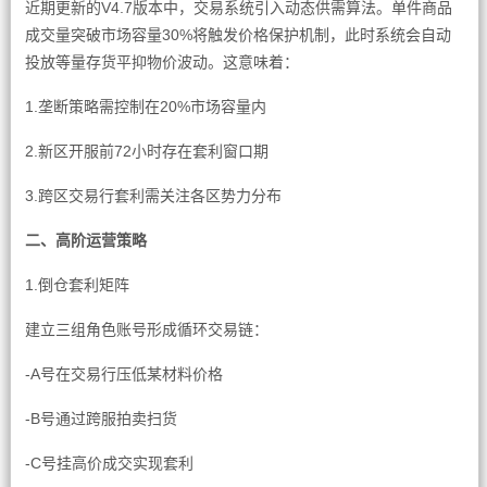
近期更新的V4.7版本中，交易系统引入动态供需算法。单件商品
成交量突破市场容量30%将触发价格保护机制，此时系统会自动
投放等量存货平抑物价波动。这意味着：
1.垄断策略需控制在20%市场容量内
2.新区开服前72小时存在套利窗口期
3.跨区交易行套利需关注各区势力分布
二、高阶运营策略
1.倒仓套利矩阵
建立三组角色账号形成循环交易链：
-A号在交易行压低某材料价格
-B号通过跨服拍卖扫货
-C号挂高价成交实现套利