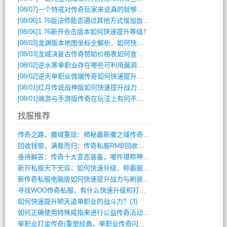
[08/07]
一个特戒对传奇玩家来说真的就够用了吗？
[08/06]
1.76版法师能否通过其他方式增加血量？
[08/06]
1.76新开合击版本如何快速提升等级？
[08/03]
龙渊版本地图坐标全解析，如何快速定位BOSS位置？
[08/03]
龙城决复古传奇赞助价格表如何查询？
[08/02]
逆水寒单职业存在哪些可利用漏洞？如何快速提升战力？
[08/02]
逆天单职业微端传奇如何快速提升战力？新手必看攻略
[08/01]
红月传说战神版如何快速提升战力？新手攻略全解析？
[08/01]
端游与手游版传奇在玩法上有何不同？
找服推荐
传奇之路，魔域重现：揭秘最新魔之域传奇攻(712)
回收钱银，满载而归：传奇私服RMB回收装(548)
亟待解答：传奇十大变态装备，哪件堪称神器(347)
新开私服天下无双：如何快速升级，称霸服务(681)
新传奇私服电脑版如何快速提升战力与刷装备(835)
寻找WOO传奇私服，有什么快速升级和打宝(864)
如何快速提升陋天道单职业的战斗力？(3)
如何正确使用特殊戒指来进行公益传奇活动？(10)
单职业打金传奇(重塑经典，单职业传奇闪耀(10)