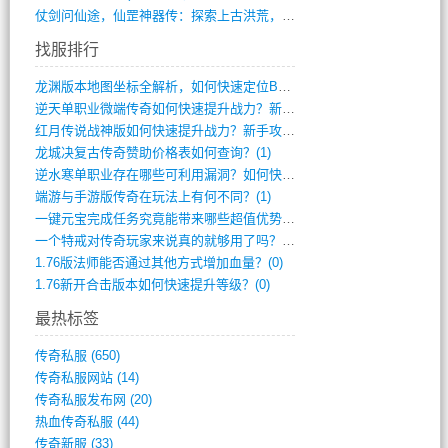
仗剑问仙途，仙罡神器传：探索上古洪荒，揭(813)
找服排行
龙渊版本地图坐标全解析，如何快速定位BO(3)
逆天单职业微端传奇如何快速提升战力？新手(2)
红月传说战神版如何快速提升战力？新手攻略(2)
龙城决复古传奇赞助价格表如何查询？(1)
逆水寒单职业存在哪些可利用漏洞？如何快速(1)
端游与手游版传奇在玩法上有何不同？(1)
一键元宝完成任务究竟能带来哪些超值优势？(0)
一个特戒对传奇玩家来说真的就够用了吗？(0)
1.76版法师能否通过其他方式增加血量？(0)
1.76新开合击版本如何快速提升等级？(0)
最热标签
传奇私服
(650)
传奇私服网站
(14)
传奇私服发布网
(20)
热血传奇私服
(44)
传奇新服
(33)