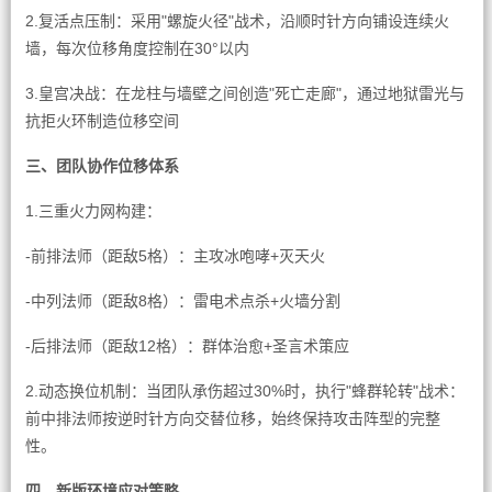
2.复活点压制：采用"螺旋火径"战术，沿顺时针方向铺设连续火
墙，每次位移角度控制在30°以内
3.皇宫决战：在龙柱与墙壁之间创造"死亡走廊"，通过地狱雷光与
抗拒火环制造位移空间
三、团队协作位移体系
1.三重火力网构建：
-前排法师（距敌5格）：主攻冰咆哮+灭天火
-中列法师（距敌8格）：雷电术点杀+火墙分割
-后排法师（距敌12格）：群体治愈+圣言术策应
2.动态换位机制：当团队承伤超过30%时，执行"蜂群轮转"战术：
前中排法师按逆时针方向交替位移，始终保持攻击阵型的完整
性。
四、新版环境应对策略