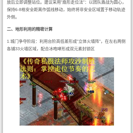
放后立即调整站位。建议采用"扇形走位法"：以团队盾战为圆心，
保持6-8格安全距离作弧线移动，始终将非安全区域置于移动轨迹
外侧。
二、地形利用的精密计算
1.城门争夺阶段：利用台阶高低差形成"立体火墙阵"，在左右两侧
各铺33火墙区域，配合冰咆哮形成双元素封锁区