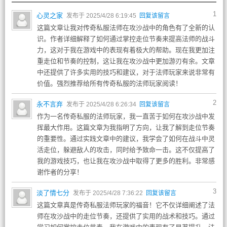
1
心灵之家
发布于 2025/4/28 6:19:45
回复该留言
这篇文章让我对传奇私服法师在攻沙战中的角色有了全新的认
识。作者详细解释了如何通过掌控走位节奏来提高法师的战斗
力，这对于我在游戏中的表现有着极大的帮助。现在我更加注
重走位和节奏的控制，这让我在攻沙战中更加游刃有余。文章
中还提供了许多实用的技巧和建议，对于法师玩家来说非常有
价值。强烈推荐给所有传奇私服的法师玩家阅读！
2
永不言弃
发布于 2025/4/28 6:26:34
回复该留言
作为一名传奇私服的法师玩家，我一直苦于如何在攻沙战中发
挥最大作用。这篇文章为我指明了方向，让我了解到走位节奏
的重要性。通过实践文章中的建议，我学会了如何在战斗中灵
活走位，躲避敌人的攻击，同时给予致命一击。这不仅提高了
我的游戏技巧，也让我在攻沙战中取得了更多的胜利。非常感
谢作者的分享！
3
淡了情七分
发布于 2025/4/28 7:36:22
回复该留言
这篇文章真是传奇私服法师玩家的福音！它不仅详细阐述了法
师在攻沙战中的走位节奏，还提供了实用的战术和技巧。通过