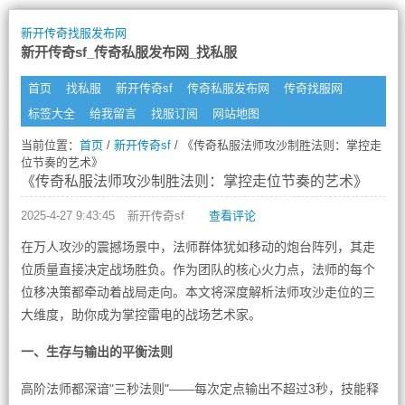
新开传奇找服发布网
新开传奇sf_传奇私服发布网_找私服
首页
找私服
新开传奇sf
传奇私服发布网
传奇找服网
标签大全
给我留言
找服订阅
网站地图
当前位置：
首页
/
新开传奇sf
/ 《传奇私服法师攻沙制胜法则：掌控走
位节奏的艺术》
《传奇私服法师攻沙制胜法则：掌控走位节奏的艺术》
2025-4-27 9:43:45
新开传奇sf
查看评论
在万人攻沙的震撼场景中，法师群体犹如移动的炮台阵列，其走
位质量直接决定战场胜负。作为团队的核心火力点，法师的每个
位移决策都牵动着战局走向。本文将深度解析法师攻沙走位的三
大维度，助你成为掌控雷电的战场艺术家。
一、生存与输出的平衡法则
高阶法师都深谙"三秒法则"——每次定点输出不超过3秒，技能释