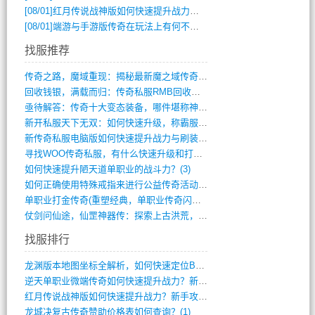
[08/01]
红月传说战神版如何快速提升战力？新手攻略全解析？
[08/01]
端游与手游版传奇在玩法上有何不同？
找服推荐
传奇之路，魔域重现：揭秘最新魔之域传奇攻(712)
回收钱银，满载而归：传奇私服RMB回收装(548)
亟待解答：传奇十大变态装备，哪件堪称神器(347)
新开私服天下无双：如何快速升级，称霸服务(681)
新传奇私服电脑版如何快速提升战力与刷装备(835)
寻找WOO传奇私服，有什么快速升级和打宝(864)
如何快速提升陋天道单职业的战斗力？(3)
如何正确使用特殊戒指来进行公益传奇活动？(10)
单职业打金传奇(重塑经典，单职业传奇闪耀(10)
仗剑问仙途，仙罡神器传：探索上古洪荒，揭(813)
找服排行
龙渊版本地图坐标全解析，如何快速定位BO(3)
逆天单职业微端传奇如何快速提升战力？新手(2)
红月传说战神版如何快速提升战力？新手攻略(2)
龙城决复古传奇赞助价格表如何查询？(1)