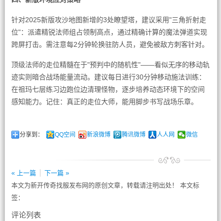
针对2025新版攻沙地图新增的3处瞭望塔，建议采用"三角折射走
位"：派遣精锐法师组占领制高点，通过精确计算的魔法弹道实现
跨屏打击。需注意每2分钟轮换驻防人员，避免被敌方刺客针对。
顶级法师的走位精髓在于"预判中的随机性"——看似无序的移动轨
迹实则暗合战场能量流动。建议每日进行30分钟移动施法训练：
在祖玛七层练习边跑位边清理怪物，逐步培养动态环境下的空间
感知能力。记住：真正的走位大师，能用脚步书写战场乐章。
分享到：
QQ空间
新浪微博
腾讯微博
人人网
微信
« 上一篇
下一篇 »
本文为新开传奇找服发布网的原创文章，转载请注明出处！ 本文标
签：
评论列表