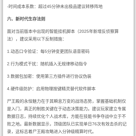
-时间成本系数：超过45分钟未出极品建议转移阵地
六、新时代生存法则
面对当前版本中出现的智能挂机脚本（2025年新增反侦察算
法），建议采用以下反制措施：
1.动态口令验证：每5分钟变更团队语音密码
2.行为模式干扰：随机插入无规律移动指令
3.数据包加密：使用第三方插件进行协议伪装
4.硬件级防护：启用物理按键精灵替代软件脚本
尸王殿的永恒魅力在于其瞬息万变的战场态势，掌握基础机制仅
是入门，真正的制胜关键在于动态决策能力。建议玩家建立专属
数据日志，持续优化个人战术库，方能在技能书争夺战中立于不
败之地。最新数据显示，顶级团队已实现单日76次有效击杀的记
录，这标志着尸王殿攻略进入分钟级精算时代。