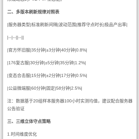
二、多版本刷新规律对照表
|服务器类型|标准刷新间隔|波动范围|推荐守点时长|极品产出率|
|--|--||--||
|官方怀旧服|35分钟|±3分钟|40分钟|0.8%|
|176复古服|30分钟|±5分钟|35分钟|1.2%|
|变态合击服|15分钟|±2分钟|17分钟|0.5%|
|公益微端服|60分钟|固定|58分钟|2.5%|
注：数据基于20组样本服务器100小时实测均值，建议配合服务器
公告验证
三、三维立体守点策略
1.时间维度优化