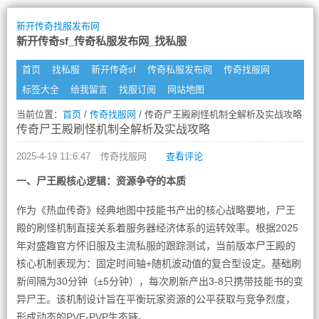
新开传奇找服发布网
新开传奇sf_传奇私服发布网_找私服
首页
找私服
新开传奇sf
传奇私服发布网
传奇找服网
标签大全
给我留言
找服订阅
网站地图
当前位置：
首页
/
传奇找服网
/ 传奇尸王殿刷怪机制全解析及实战攻略
传奇尸王殿刷怪机制全解析及实战攻略
2025-4-19 11:6:47
传奇找服网
查看评论
一、尸王殿核心逻辑：资源争夺的本质
作为《热血传奇》经典地图中技能书产出的核心战略要地，尸王
殿的刷怪机制直接关系着服务器经济体系的运转效率。根据2025
年对盛趣官方怀旧服及主流私服的跟踪测试，当前版本尸王殿的
核心机制表现为：固定时间轴+随机波动值的复合型设定。基础刷
新间隔为30分钟（±5分钟），每次刷新产出3-8只携带技能书的变
异尸王。该机制设计旨在平衡玩家资源的公平获取与竞争烈度，
形成动态的PVE-PVP生态链。