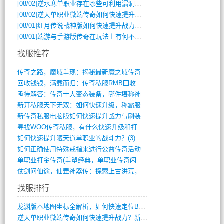
[08/02]
逆水寒单职业存在哪些可利用漏洞？如何快速提升战力？
[08/02]
逆天单职业微端传奇如何快速提升战力？新手必看攻略
[08/01]
红月传说战神版如何快速提升战力？新手攻略全解析？
[08/01]
端游与手游版传奇在玩法上有何不同？
找服推荐
传奇之路，魔域重现：揭秘最新魔之域传奇攻(712)
回收钱银，满载而归：传奇私服RMB回收装(548)
亟待解答：传奇十大变态装备，哪件堪称神器(347)
新开私服天下无双：如何快速升级，称霸服务(681)
新传奇私服电脑版如何快速提升战力与刷装备(835)
寻找WOO传奇私服，有什么快速升级和打宝(864)
如何快速提升陋天道单职业的战斗力？(3)
如何正确使用特殊戒指来进行公益传奇活动？(10)
单职业打金传奇(重塑经典，单职业传奇闪耀(10)
仗剑问仙途，仙罡神器传：探索上古洪荒，揭(813)
找服排行
龙渊版本地图坐标全解析，如何快速定位BO(3)
逆天单职业微端传奇如何快速提升战力？新手(2)