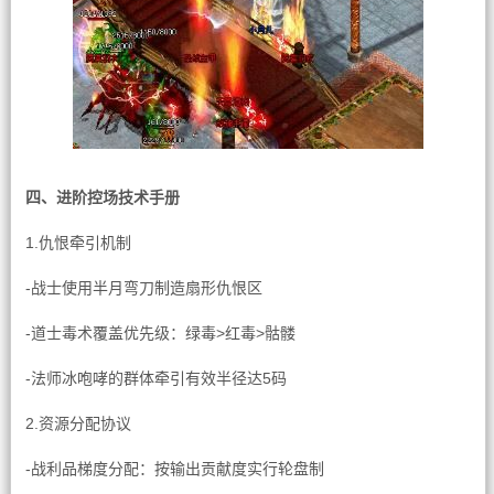
四、进阶控场技术手册
1.仇恨牵引机制
-战士使用半月弯刀制造扇形仇恨区
-道士毒术覆盖优先级：绿毒>红毒>骷髅
-法师冰咆哮的群体牵引有效半径达5码
2.资源分配协议
-战利品梯度分配：按输出贡献度实行轮盘制