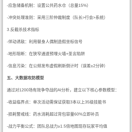
-应急储备机制：设置公共药水仓（总量15%）
-冲突处理准则：采用三阶仲裁制度（队长>行会>系统）
3.反截杀技术指标
-佯动诱敌：利用替身人偶制造假坐标信号
-地形阻断：在狭窄通道预埋火墙+圣言陷阱
-信息污染：在公频发布虚假刷新倒计时（误差±2分钟）
五、大数据攻防模型
通过对1200场有效争夺战的AI分析，建立以下核心参数模型：
-收益临界点：单次活动需保证获取3本以上35级技能书
-损耗警戒线：药水消耗超过背包容量60%立即补员
-战力平衡公式：团队总战力≥1.5倍地图现存玩家平均值