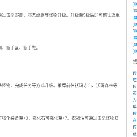
[0
[0
通过击杀野鹿、邪恶蜥蜴等怪物升级。升级至5级后即可前往盟重
[0
[0
[0
[0
[0
剑、新手盔、新手鞋。
[0
杀怪物、完成任务等方式升级。推荐前往袄玛寺庙、沃玛森林等
为
强化装备至+3，强化石可强化至+7。祝福油可通过击杀怪物获
在
传