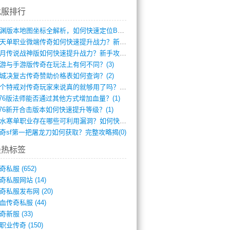
找服排行
龙渊版本地图坐标全解析，如何快速定位BO(4)
逆天单职业微端传奇如何快速提升战力？新手(4)
红月传说战神版如何快速提升战力？新手攻略(3)
游与手游版传奇在玩法上有何不同？(3)
城决复古传奇赞助价格表如何查询？(2)
一个特戒对传奇玩家来说真的就够用了吗？(1)
.76版法师能否通过其他方式增加血量？(1)
.76新开合击版本如何快速提升等级？(1)
逆水寒单职业存在哪些可利用漏洞？如何快速(1)
奇sf第一把屠龙刀如何获取？完整攻略揭(0)
最热标签
奇私服
(652)
奇私服网站
(14)
奇私服发布网
(20)
血传奇私服
(44)
奇新服
(33)
职业传奇
(150)