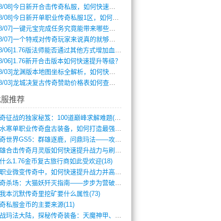
8/08]
今日新开合击传奇私服，如何快速提升角色战力？
8/08]
今日新开单职业传奇私服1区，如何快速升级与获取顶级装备？
8/07]
一键元宝完成任务究竟能带来哪些超值优势？
8/07]
一个特戒对传奇玩家来说真的就够用了吗？
8/06]
1.76版法师能否通过其他方式增加血量？
8/06]
1.76新开合击版本如何快速提升等级？
8/03]
龙渊版本地图坐标全解析，如何快速定位BOSS位置？
8/03]
龙城决复古传奇赞助价格表如何查询？
找服推荐
传奇征战的独家秘笈：100道巅峰求解难题(366)
逆水寒单职业传奇盘古装备，如何打造最强战(491)
传奇世界GS5：群雄逐鹿，问鼎玛法——攻(626)
英雄合击传奇月灵版如何快速提升战力与刷装(381)
什么1.76金币复古旅行商如此受欢迎(18)
单职业微变传奇中，如何快速提升战力并高效(5)
传奇杀场：大猫妖歼灭指南——步步为营破强(347)
我本沉默传奇里挖矿要什么属性(73)
奇私服金币的主要来源(11)
征战玛法大陆，探秘传奇装备：天魔神甲、屠(870)