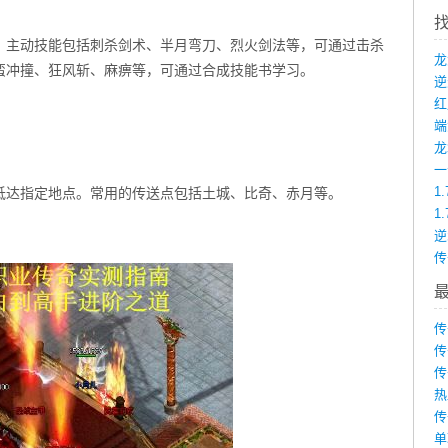
。主动技能包括刺杀剑术、半月弯刀、烈火剑法等，可通过击杀
蛮冲撞、狂风斩、麻痹等，可通过合成技能书学习。
端
龙
1
抵达指定地点。常用的传送点包括土城、比奇、赤月等。
1
传
传
传
传
热
传
单