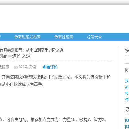
f
传奇私服发布网
传奇找服网
标签大全
站地图
业传奇实测指南：从小白到高手进阶之道
到高手进阶之道
找服网
826
次阅读
查看评论
，其简洁爽快的游戏机制吸引了无数玩家。本文将为传奇新手和
找
你从小白快速成长为高手。
新
传
传
点，可自由分配。推荐加点方式为：力量15、敏捷7、智力2。
[0
[0