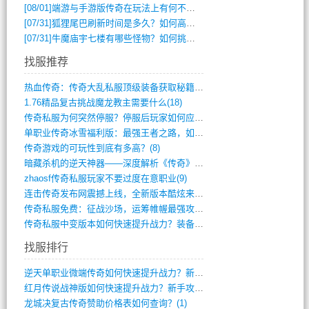
[08/01]
端游与手游版传奇在玩法上有何不同？
[07/31]
狐狸尾巴刷新时间是多久？如何高效获取传奇手游中的狐狸尾巴？
[07/31]
牛魔庙宇七楼有哪些怪物？如何挑战它们？
找服推荐
热血传奇：传奇大乱私服顶级装备获取秘籍(887)
1.76精品复古挑战魔龙教主需要什么(18)
传奇私服为何突然停服？停服后玩家如何应对(744)
单职业传奇冰雪福利版：最强王者之路，如何(659)
传奇游戏的可玩性到底有多高？(8)
暗藏杀机的逆天神器——深度解析《传奇》祈(374)
zhaosf传奇私服玩家不要过度在意职业(9)
连击传奇发布网震撼上线，全新版本酷炫来袭(12)
传奇私服免费：征战沙场，运筹帷幄最强攻城(516)
传奇私服中变版本如何快速提升战力？装备强(1012)
找服排行
逆天单职业微端传奇如何快速提升战力？新手(2)
红月传说战神版如何快速提升战力？新手攻略(2)
龙城决复古传奇赞助价格表如何查询？(1)