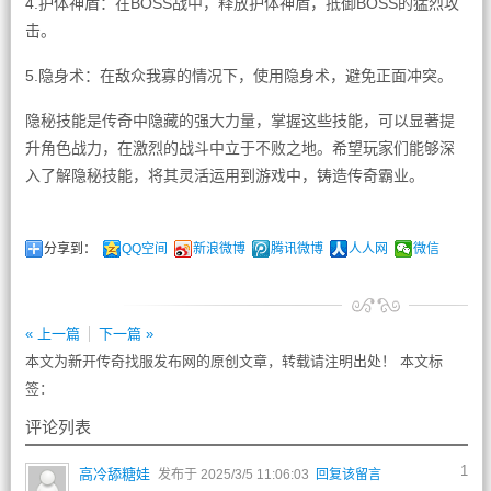
4.护体神盾：在BOSS战中，释放护体神盾，抵御BOSS的猛烈攻
击。
5.隐身术：在敌众我寡的情况下，使用隐身术，避免正面冲突。
隐秘技能是传奇中隐藏的强大力量，掌握这些技能，可以显著提
升角色战力，在激烈的战斗中立于不败之地。希望玩家们能够深
入了解隐秘技能，将其灵活运用到游戏中，铸造传奇霸业。
分享到：
QQ空间
新浪微博
腾讯微博
人人网
微信
« 上一篇
下一篇 »
本文为新开传奇找服发布网的原创文章，转载请注明出处！ 本文标
签：
评论列表
1
高冷舔糖娃
发布于 2025/3/5 11:06:03
回复该留言