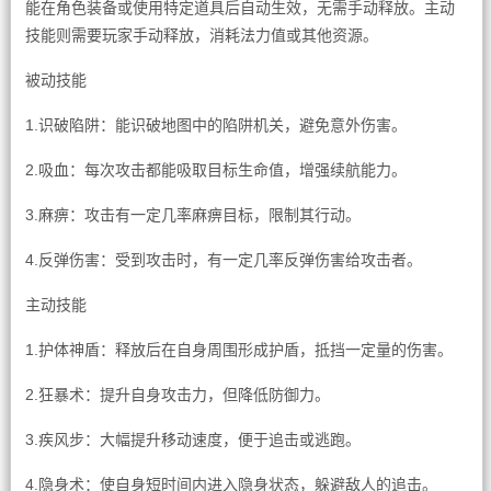
能在角色装备或使用特定道具后自动生效，无需手动释放。主动
技能则需要玩家手动释放，消耗法力值或其他资源。
被动技能
1.识破陷阱：能识破地图中的陷阱机关，避免意外伤害。
2.吸血：每次攻击都能吸取目标生命值，增强续航能力。
3.麻痹：攻击有一定几率麻痹目标，限制其行动。
4.反弹伤害：受到攻击时，有一定几率反弹伤害给攻击者。
主动技能
1.护体神盾：释放后在自身周围形成护盾，抵挡一定量的伤害。
2.狂暴术：提升自身攻击力，但降低防御力。
3.疾风步：大幅提升移动速度，便于追击或逃跑。
4.隐身术：使自身短时间内进入隐身状态，躲避敌人的追击。