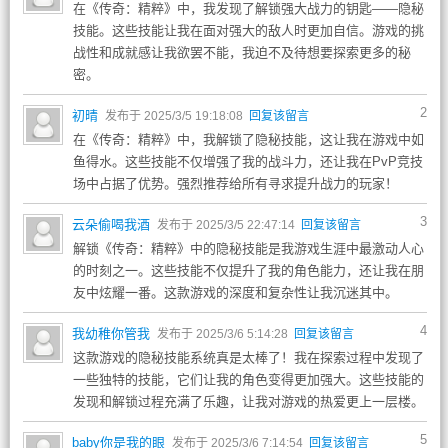
在《传奇：精粹》中，我发现了解锁强大战力的钥匙——隐秘
技能。这些技能让我在面对强大的敌人时更加自信。游戏的挑
战性和成就感让我欲罢不能，我迫不及待想要探索更多的秘
密。
2
初晴
发布于 2025/3/5 19:18:08
回复该留言
在《传奇：精粹》中，我解锁了隐秘技能，这让我在游戏中如
鱼得水。这些技能不仅增强了我的战斗力，还让我在PvP竞技
场中占据了优势。强烈推荐给所有寻求提升战力的玩家！
3
云朵偷喝我酒
发布于 2025/3/5 22:47:14
回复该留言
解锁《传奇：精粹》中的隐秘技能是我游戏生涯中最激动人心
的时刻之一。这些技能不仅提升了我的角色能力，还让我在朋
友中炫耀一番。这款游戏的深度和复杂性让我沉迷其中。
4
我幼稚你管我
发布于 2025/3/6 5:14:28
回复该留言
这款游戏的隐秘技能系统真是太棒了！我在探索过程中发现了
一些独特的技能，它们让我的角色变得更加强大。这些技能的
发现和解锁过程充满了乐趣，让我对游戏的热爱更上一层楼。
5
baby你是我的眼
发布于 2025/3/6 7:14:54
回复该留言