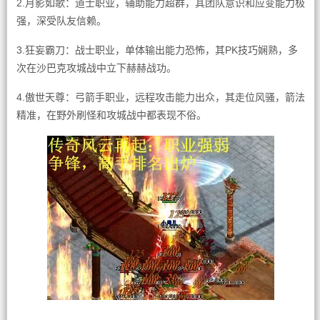
2.月影如歌：道士职业，辅助能力超群，其团队意识和应变能力极
强，深受队友信赖。
3.狂妄霸刀：战士职业，单体输出能力恐怖，其PK技巧娴熟，多
次在沙巴克攻城战中立下赫赫战功。
4.傲世天尊：弓箭手职业，远程攻击能力出众，其走位风骚，箭法
精准，在野外刷怪和攻城战中都表现不俗。