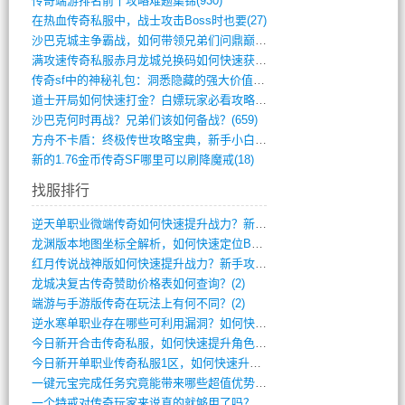
传奇端游排名前十攻略难题集锦(930)
在热血传奇私服中，战士攻击Boss时也要(27)
沙巴克城主争霸战，如何带领兄弟们问鼎巅峰(565)
满攻速传奇私服赤月龙城兑换码如何快速获取(676)
传奇sf中的神秘礼包：洞悉隐藏的强大价值(427)
道士开局如何快速打金？白嫖玩家必看攻略(5)
沙巴克何时再战？兄弟们该如何备战？(659)
方舟不卡盾：终极传世攻略宝典，新手小白逆(495)
新的1.76金币传奇SF哪里可以刷降魔戒(18)
找服排行
逆天单职业微端传奇如何快速提升战力？新手(4)
龙渊版本地图坐标全解析，如何快速定位BO(3)
红月传说战神版如何快速提升战力？新手攻略(3)
龙城决复古传奇赞助价格表如何查询？(2)
端游与手游版传奇在玩法上有何不同？(2)
逆水寒单职业存在哪些可利用漏洞？如何快速(1)
今日新开合击传奇私服，如何快速提升角色战(0)
今日新开单职业传奇私服1区，如何快速升级(0)
一键元宝完成任务究竟能带来哪些超值优势？(0)
一个特戒对传奇玩家来说真的就够用了吗？(0)