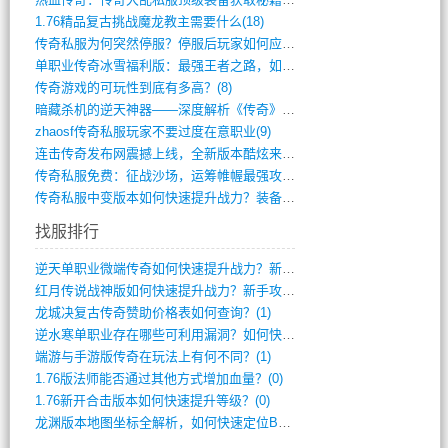
1.76精品复古挑战魔龙教主需要什么(18)
传奇私服为何突然停服？停服后玩家如何应对(744)
单职业传奇冰雪福利版：最强王者之路，如何(659)
传奇游戏的可玩性到底有多高？(8)
暗藏杀机的逆天神器——深度解析《传奇》祈(374)
zhaosf传奇私服玩家不要过度在意职业(9)
连击传奇发布网震撼上线，全新版本酷炫来袭(12)
传奇私服免费：征战沙场，运筹帷幄最强攻城(516)
传奇私服中变版本如何快速提升战力？装备强(1012)
找服排行
逆天单职业微端传奇如何快速提升战力？新手(2)
红月传说战神版如何快速提升战力？新手攻略(2)
龙城决复古传奇赞助价格表如何查询？(1)
逆水寒单职业存在哪些可利用漏洞？如何快速(1)
端游与手游版传奇在玩法上有何不同？(1)
1.76版法师能否通过其他方式增加血量？(0)
1.76新开合击版本如何快速提升等级？(0)
龙渊版本地图坐标全解析，如何快速定位BO(0)