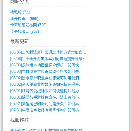
网站分类
找私服
(721)
新开传奇sf
(668)
传奇私服发布网
(726)
传奇找服网
(767)
最新更新
[08/06]
1.76版法师能否通过其他方式增加血量？
[08/06]
1.76新开合击版本如何快速提升等级？
[08/03]
龙渊版本地图坐标全解析，如何快速定位BOSS位置？
[08/03]
龙城决复古传奇赞助价格表如何查询？
[08/02]
逆水寒单职业存在哪些可利用漏洞？如何快速提升战力？
[08/02]
逆天单职业微端传奇如何快速提升战力？新手必看攻略
[08/01]
红月传说战神版如何快速提升战力？新手攻略全解析？
[08/01]
端游与手游版传奇在玩法上有何不同？
[07/31]
狐狸尾巴刷新时间是多久？如何高效获取传奇手游中的狐狸尾巴？
[07/31]
牛魔庙宇七楼有哪些怪物？如何挑战它们？
找服推荐
热血传奇：传奇大乱私服顶级装备获取秘籍(887)