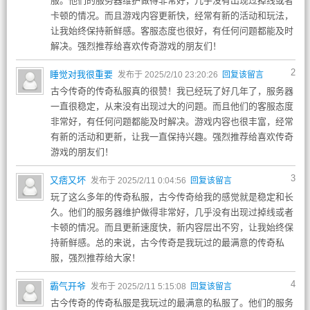
服。他们的服务器维护做得非常好，几乎没有出现过掉线或者
卡顿的情况。而且游戏内容更新快，经常有新的活动和玩法，
让我始终保持新鲜感。客服态度也很好，有任何问题都能及时
解决。强烈推荐给喜欢传奇游戏的朋友们！
2
睡觉对我很重要
发布于 2025/2/10 23:20:26
回复该留言
古今传奇的传奇私服真的很赞！我已经玩了好几年了，服务器
一直很稳定，从来没有出现过大的问题。而且他们的客服态度
非常好，有任何问题都能及时解决。游戏内容也很丰富，经常
有新的活动和更新，让我一直保持兴趣。强烈推荐给喜欢传奇
游戏的朋友们！
3
又痞又坏
发布于 2025/2/11 0:04:56
回复该留言
玩了这么多年的传奇私服，古今传奇给我的感觉就是稳定和长
久。他们的服务器维护做得非常好，几乎没有出现过掉线或者
卡顿的情况。而且更新速度快，新内容层出不穷，让我始终保
持新鲜感。总的来说，古今传奇是我玩过的最满意的传奇私
服，强烈推荐给大家！
4
霸气开爷
发布于 2025/2/11 5:15:08
回复该留言
古今传奇的传奇私服是我玩过的最满意的私服了。他们的服务