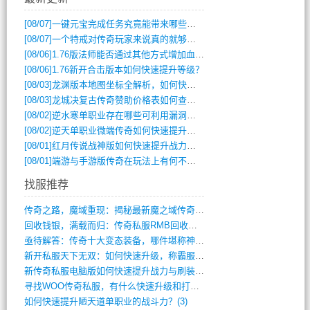
[08/07]
一键元宝完成任务究竟能带来哪些超值优势？
[08/07]
一个特戒对传奇玩家来说真的就够用了吗？
[08/06]
1.76版法师能否通过其他方式增加血量？
[08/06]
1.76新开合击版本如何快速提升等级？
[08/03]
龙渊版本地图坐标全解析，如何快速定位BOSS位置？
[08/03]
龙城决复古传奇赞助价格表如何查询？
[08/02]
逆水寒单职业存在哪些可利用漏洞？如何快速提升战力？
[08/02]
逆天单职业微端传奇如何快速提升战力？新手必看攻略
[08/01]
红月传说战神版如何快速提升战力？新手攻略全解析？
[08/01]
端游与手游版传奇在玩法上有何不同？
找服推荐
传奇之路，魔域重现：揭秘最新魔之域传奇攻(712)
回收钱银，满载而归：传奇私服RMB回收装(548)
亟待解答：传奇十大变态装备，哪件堪称神器(347)
新开私服天下无双：如何快速升级，称霸服务(681)
新传奇私服电脑版如何快速提升战力与刷装备(835)
寻找WOO传奇私服，有什么快速升级和打宝(864)
如何快速提升陋天道单职业的战斗力？(3)