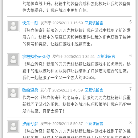
的地位直线上升。秘籍中的装备合成和强化技巧让我的装备属
性大幅提升，让我在战斗中更加自信。
5
快乐一刻
发布于 2025/2/11 1:15:59
回复该留言
《热血传奇》新服的刀刀光柱秘籍让我在游戏中找到了新的发
展方向。秘籍中的隐藏任务和特殊事件让我的角色获得了独特
的称号和奖励，让我在游戏中脱颖而出。
6
拿根辣条砸死你
发布于 2025/2/11 1:35:51
回复该留言
《热血传奇》新服的刀刀光柱秘籍让我在游戏中如虎添翼。秘
籍中的组队技巧和团队协作让我结识了许多志同道合的朋友，
我们一起征服了一个又一个强大的BOSS。
7
败给温柔
发布于 2025/2/11 3:43:59
回复该留言
作为一名《热血传奇》的老玩家，新服的刀刀光柱秘籍让我重
新找回了游戏的乐趣。秘籍中的战斗技巧和策略让我在PVP中
所向披靡，真是太棒了！
8
汐颜兮梦
发布于 2025/2/11 8:50:37
回复该留言
《热血传奇》新服的刀刀光柱秘籍让我在游戏中找到了新的挑
战和乐趣。秘籍中的高级技能和特殊能力让我的角色变得更加