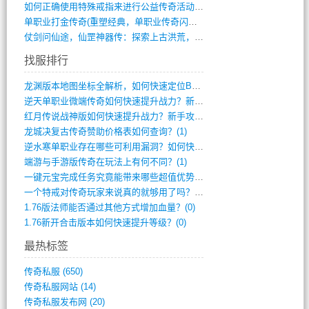
如何正确使用特殊戒指来进行公益传奇活动？(10)
单职业打金传奇(重塑经典，单职业传奇闪耀(10)
仗剑问仙途，仙罡神器传：探索上古洪荒，揭(813)
找服排行
龙渊版本地图坐标全解析，如何快速定位BO(3)
逆天单职业微端传奇如何快速提升战力？新手(2)
红月传说战神版如何快速提升战力？新手攻略(2)
龙城决复古传奇赞助价格表如何查询？(1)
逆水寒单职业存在哪些可利用漏洞？如何快速(1)
端游与手游版传奇在玩法上有何不同？(1)
一键元宝完成任务究竟能带来哪些超值优势？(0)
一个特戒对传奇玩家来说真的就够用了吗？(0)
1.76版法师能否通过其他方式增加血量？(0)
1.76新开合击版本如何快速提升等级？(0)
最热标签
传奇私服
(650)
传奇私服网站
(14)
传奇私服发布网
(20)