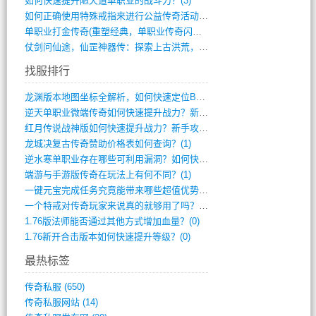
如何快速提升陋天道单职业的战斗力？(3)
如何正确使用特殊戒指来进行公益传奇活动？(10)
单职业打金传奇(重塑经典，单职业传奇闪耀(10)
仗剑问仙途，仙罡神器传：探索上古洪荒，揭(813)
找服排行
龙渊版本地图坐标全解析，如何快速定位BO(3)
逆天单职业微端传奇如何快速提升战力？新手(2)
红月传说战神版如何快速提升战力？新手攻略(2)
龙城决复古传奇赞助价格表如何查询？(1)
逆水寒单职业存在哪些可利用漏洞？如何快速(1)
端游与手游版传奇在玩法上有何不同？(1)
一键元宝完成任务究竟能带来哪些超值优势？(0)
一个特戒对传奇玩家来说真的就够用了吗？(0)
1.76版法师能否通过其他方式增加血量？(0)
1.76新开合击版本如何快速提升等级？(0)
最热标签
传奇私服
(650)
传奇私服网站
(14)