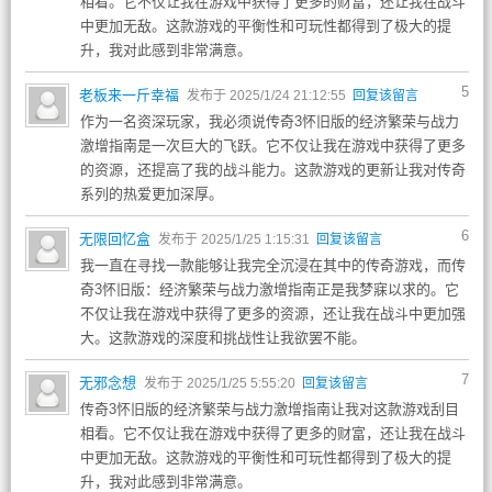
相看。它不仅让我在游戏中获得了更多的财富，还让我在战斗
中更加无敌。这款游戏的平衡性和可玩性都得到了极大的提
升，我对此感到非常满意。
5
老板来一斤幸福
发布于 2025/1/24 21:12:55
回复该留言
作为一名资深玩家，我必须说传奇3怀旧版的经济繁荣与战力
激增指南是一次巨大的飞跃。它不仅让我在游戏中获得了更多
的资源，还提高了我的战斗能力。这款游戏的更新让我对传奇
系列的热爱更加深厚。
6
无限回忆盒
发布于 2025/1/25 1:15:31
回复该留言
我一直在寻找一款能够让我完全沉浸在其中的传奇游戏，而传
奇3怀旧版：经济繁荣与战力激增指南正是我梦寐以求的。它
不仅让我在游戏中获得了更多的资源，还让我在战斗中更加强
大。这款游戏的深度和挑战性让我欲罢不能。
7
无邪念想
发布于 2025/1/25 5:55:20
回复该留言
传奇3怀旧版的经济繁荣与战力激增指南让我对这款游戏刮目
相看。它不仅让我在游戏中获得了更多的财富，还让我在战斗
中更加无敌。这款游戏的平衡性和可玩性都得到了极大的提
升，我对此感到非常满意。