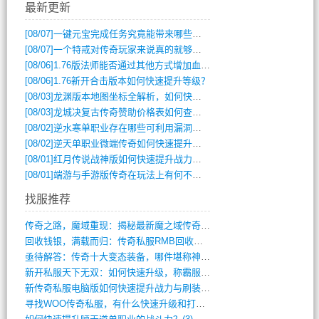
最新更新
[08/07]
一键元宝完成任务究竟能带来哪些超值优势？
[08/07]
一个特戒对传奇玩家来说真的就够用了吗？
[08/06]
1.76版法师能否通过其他方式增加血量？
[08/06]
1.76新开合击版本如何快速提升等级？
[08/03]
龙渊版本地图坐标全解析，如何快速定位BOSS位置？
[08/03]
龙城决复古传奇赞助价格表如何查询？
[08/02]
逆水寒单职业存在哪些可利用漏洞？如何快速提升战力？
[08/02]
逆天单职业微端传奇如何快速提升战力？新手必看攻略
[08/01]
红月传说战神版如何快速提升战力？新手攻略全解析？
[08/01]
端游与手游版传奇在玩法上有何不同？
找服推荐
传奇之路，魔域重现：揭秘最新魔之域传奇攻(712)
回收钱银，满载而归：传奇私服RMB回收装(548)
亟待解答：传奇十大变态装备，哪件堪称神器(347)
新开私服天下无双：如何快速升级，称霸服务(681)
新传奇私服电脑版如何快速提升战力与刷装备(835)
寻找WOO传奇私服，有什么快速升级和打宝(864)