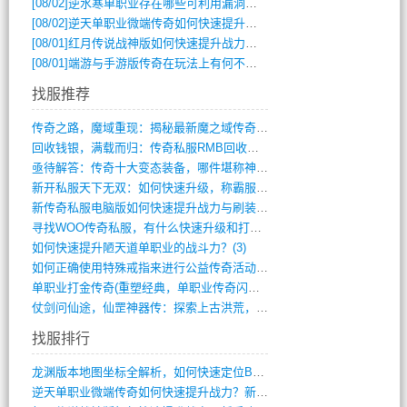
[08/02]
逆水寒单职业存在哪些可利用漏洞？如何快速提升战力？
[08/02]
逆天单职业微端传奇如何快速提升战力？新手必看攻略
[08/01]
红月传说战神版如何快速提升战力？新手攻略全解析？
[08/01]
端游与手游版传奇在玩法上有何不同？
找服推荐
传奇之路，魔域重现：揭秘最新魔之域传奇攻(712)
回收钱银，满载而归：传奇私服RMB回收装(548)
亟待解答：传奇十大变态装备，哪件堪称神器(347)
新开私服天下无双：如何快速升级，称霸服务(681)
新传奇私服电脑版如何快速提升战力与刷装备(835)
寻找WOO传奇私服，有什么快速升级和打宝(864)
如何快速提升陋天道单职业的战斗力？(3)
如何正确使用特殊戒指来进行公益传奇活动？(10)
单职业打金传奇(重塑经典，单职业传奇闪耀(10)
仗剑问仙途，仙罡神器传：探索上古洪荒，揭(813)
找服排行
龙渊版本地图坐标全解析，如何快速定位BO(3)
逆天单职业微端传奇如何快速提升战力？新手(2)