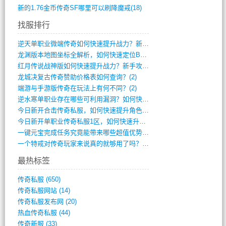
新的1.76金币传奇SF哪里可以刷降魔戒(18)
找服排行
逆天单职业微端传奇如何快速提升战力？新手(4)
龙渊版本地图坐标全解析，如何快速定位BO(3)
红月传说战神版如何快速提升战力？新手攻略(3)
龙城决复古传奇赞助价格表如何查询？(2)
端游与手游版传奇在玩法上有何不同？(2)
逆水寒单职业存在哪些可利用漏洞？如何快速(1)
今日新开合击传奇私服，如何快速提升角色战(0)
今日新开单职业传奇私服1区，如何快速升级(0)
一键元宝完成任务究竟能带来哪些超值优势？(0)
一个特戒对传奇玩家来说真的就够用了吗？(0)
最热标签
传奇私服
(650)
传奇私服网站
(14)
传奇私服发布网
(20)
热血传奇私服
(44)
传奇新服
(33)