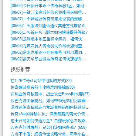
[08/08]
今日新开单职业传奇私服1区，如何快速升级与获取顶级装备？
[08/07]
一键元宝完成任务究竟能带来哪些超值优势？
[08/07]
一个特戒对传奇玩家来说真的就够用了吗？
[08/06]
1.76版法师能否通过其他方式增加血量？
[08/06]
1.76新开合击版本如何快速提升等级？
[08/03]
龙渊版本地图坐标全解析，如何快速定位BOSS位置？
[08/03]
龙城决复古传奇赞助价格表如何查询？
[08/02]
逆水寒单职业存在哪些可利用漏洞？如何快速提升战力？
[08/02]
逆天单职业微端传奇如何快速提升战力？新手必看攻略
找服推荐
在1.76传奇sf网站中组队的方式(22)
传奇端游排名前十攻略难题集锦(930)
在热血传奇私服中，战士攻击Boss时也要(27)
沙巴克城主争霸战，如何带领兄弟们问鼎巅峰(565)
满攻速传奇私服赤月龙城兑换码如何快速获取(676)
传奇sf中的神秘礼包：洞悉隐藏的强大价值(427)
道士开局如何快速打金？白嫖玩家必看攻略(5)
沙巴克何时再战？兄弟们该如何备战？(659)
方舟不卡盾：终极传世攻略宝典，新手小白逆(495)