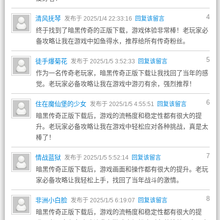
4
清风抚琴
发布于 2025/1/4 22:33:16
回复该留言
终于找到了暗黑传奇的正版下载，游戏体验非常棒！老玩家必
备攻略让我在游戏中如鱼得水，推荐给所有传奇粉丝。
5
徒手爆菊花
发布于 2025/1/5 3:52:33
回复该留言
作为一名传奇老玩家，暗黑传奇正版下载让我找回了当年的感
觉。老玩家必备攻略让我在游戏中游刃有余，强烈推荐！
6
住在魔仙堡的少女
发布于 2025/1/5 4:55:51
回复该留言
暗黑传奇正版下载后，游戏的流畅度和稳定性都有很大的提
升。老玩家必备攻略让我在游戏中轻松应对各种挑战，真是太
棒了！
7
情战蓝狱
发布于 2025/1/5 5:52:14
回复该留言
暗黑传奇正版下载后，游戏画面和操作都有很大的提升。老玩
家必备攻略让我轻松上手，找回了当年战斗的激情。
8
非洲小白脸
发布于 2025/1/5 6:19:07
回复该留言
暗黑传奇正版下载后，游戏的流畅度和稳定性都有很大的提