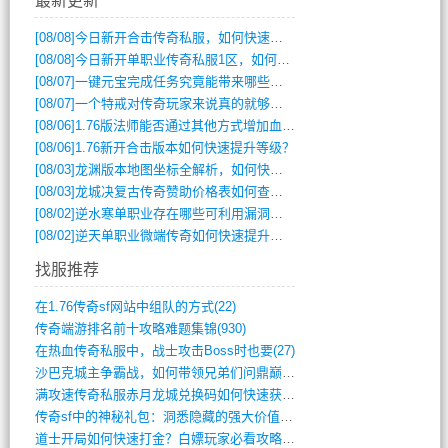
最新更新
[08/08]
今日新开合击传奇私服，如何快速提升角色战力？
[08/08]
今日新开单职业传奇私服1区，如何快速升级与获取顶级装备？
[08/07]
一键元宝完成任务究竟能带来哪些超值优势？
[08/07]
一个特戒对传奇玩家来说真的就够用了吗？
[08/06]
1.76版法师能否通过其他方式增加血量？
[08/06]
1.76新开合击版本如何快速提升等级？
[08/03]
龙渊版本地图坐标全解析，如何快速定位BOSS位置？
[08/03]
龙城决复古传奇赞助价格表如何查询？
[08/02]
逆水寒单职业存在哪些可利用漏洞？如何快速提升战力？
[08/02]
逆天单职业微端传奇如何快速提升战力？新手必看攻略
找服推荐
在1.76传奇sf网站中组队的方式(22)
传奇端游排名前十攻略难题集锦(930)
在热血传奇私服中，战士攻击Boss时也要(27)
沙巴克城主争霸战，如何带领兄弟们问鼎巅峰(565)
满攻速传奇私服赤月龙城兑换码如何快速获取(676)
传奇sf中的神秘礼包：洞悉隐藏的强大价值(427)
道士开局如何快速打金？白嫖玩家必看攻略(5)