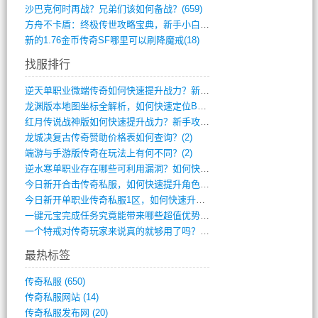
沙巴克何时再战？兄弟们该如何备战？(659)
方舟不卡盾：终极传世攻略宝典，新手小白逆(495)
新的1.76金币传奇SF哪里可以刷降魔戒(18)
找服排行
逆天单职业微端传奇如何快速提升战力？新手(4)
龙渊版本地图坐标全解析，如何快速定位BO(3)
红月传说战神版如何快速提升战力？新手攻略(3)
龙城决复古传奇赞助价格表如何查询？(2)
端游与手游版传奇在玩法上有何不同？(2)
逆水寒单职业存在哪些可利用漏洞？如何快速(1)
今日新开合击传奇私服，如何快速提升角色战(0)
今日新开单职业传奇私服1区，如何快速升级(0)
一键元宝完成任务究竟能带来哪些超值优势？(0)
一个特戒对传奇玩家来说真的就够用了吗？(0)
最热标签
传奇私服
(650)
传奇私服网站
(14)
传奇私服发布网
(20)