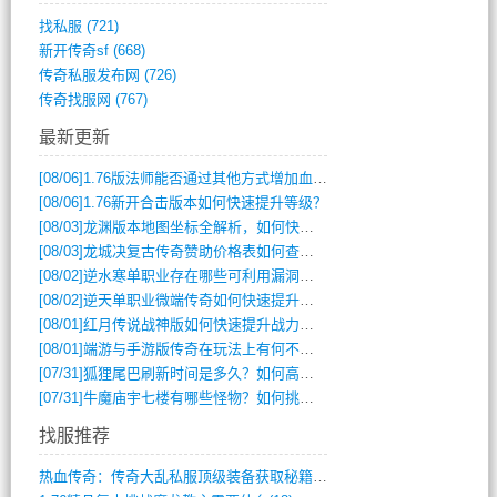
找私服
(721)
新开传奇sf
(668)
传奇私服发布网
(726)
传奇找服网
(767)
最新更新
[08/06]
1.76版法师能否通过其他方式增加血量？
[08/06]
1.76新开合击版本如何快速提升等级？
[08/03]
龙渊版本地图坐标全解析，如何快速定位BOSS位置？
[08/03]
龙城决复古传奇赞助价格表如何查询？
[08/02]
逆水寒单职业存在哪些可利用漏洞？如何快速提升战力？
[08/02]
逆天单职业微端传奇如何快速提升战力？新手必看攻略
[08/01]
红月传说战神版如何快速提升战力？新手攻略全解析？
[08/01]
端游与手游版传奇在玩法上有何不同？
[07/31]
狐狸尾巴刷新时间是多久？如何高效获取传奇手游中的狐狸尾巴？
[07/31]
牛魔庙宇七楼有哪些怪物？如何挑战它们？
找服推荐
热血传奇：传奇大乱私服顶级装备获取秘籍(887)