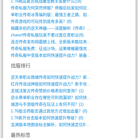
1.76精品复古挑战魔龙教主需要什么(18)
传奇私服为何突然停服？停服后玩家如何应对(744)
单职业传奇冰雪福利版：最强王者之路，如何(659)
传奇游戏的可玩性到底有多高？(8)
暗藏杀机的逆天神器——深度解析《传奇》祈(374)
zhaosf传奇私服玩家不要过度在意职业(9)
连击传奇发布网震撼上线，全新版本酷炫来袭(12)
传奇私服免费：征战沙场，运筹帷幄最强攻城(516)
传奇私服中变版本如何快速提升战力？装备强(1012)
找服排行
逆天单职业微端传奇如何快速提升战力？新手(2)
红月传说战神版如何快速提升战力？新手攻略(2)
龙城决复古传奇赞助价格表如何查询？(1)
逆水寒单职业存在哪些可利用漏洞？如何快速(1)
端游与手游版传奇在玩法上有何不同？(1)
1.76版法师能否通过其他方式增加血量？(0)
1.76新开合击版本如何快速提升等级？(0)
龙渊版本地图坐标全解析，如何快速定位BO(0)
最热标签