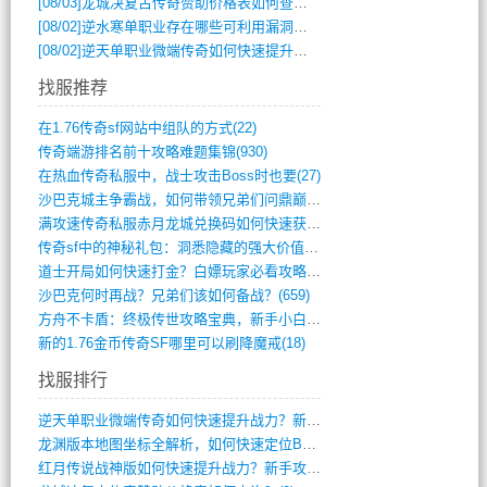
[08/03]
龙城决复古传奇赞助价格表如何查询？
[08/02]
逆水寒单职业存在哪些可利用漏洞？如何快速提升战力？
[08/02]
逆天单职业微端传奇如何快速提升战力？新手必看攻略
找服推荐
在1.76传奇sf网站中组队的方式(22)
传奇端游排名前十攻略难题集锦(930)
在热血传奇私服中，战士攻击Boss时也要(27)
沙巴克城主争霸战，如何带领兄弟们问鼎巅峰(565)
满攻速传奇私服赤月龙城兑换码如何快速获取(676)
传奇sf中的神秘礼包：洞悉隐藏的强大价值(427)
道士开局如何快速打金？白嫖玩家必看攻略(5)
沙巴克何时再战？兄弟们该如何备战？(659)
方舟不卡盾：终极传世攻略宝典，新手小白逆(495)
新的1.76金币传奇SF哪里可以刷降魔戒(18)
找服排行
逆天单职业微端传奇如何快速提升战力？新手(4)
龙渊版本地图坐标全解析，如何快速定位BO(3)
红月传说战神版如何快速提升战力？新手攻略(3)