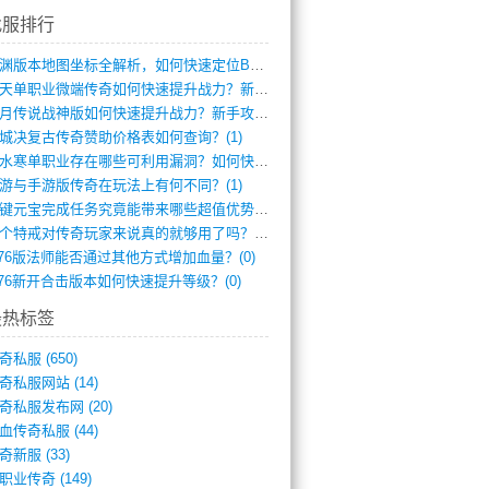
找服排行
龙渊版本地图坐标全解析，如何快速定位BO(3)
逆天单职业微端传奇如何快速提升战力？新手(2)
红月传说战神版如何快速提升战力？新手攻略(2)
城决复古传奇赞助价格表如何查询？(1)
逆水寒单职业存在哪些可利用漏洞？如何快速(1)
游与手游版传奇在玩法上有何不同？(1)
一键元宝完成任务究竟能带来哪些超值优势？(0)
一个特戒对传奇玩家来说真的就够用了吗？(0)
.76版法师能否通过其他方式增加血量？(0)
.76新开合击版本如何快速提升等级？(0)
最热标签
奇私服
(650)
奇私服网站
(14)
奇私服发布网
(20)
血传奇私服
(44)
奇新服
(33)
职业传奇
(149)