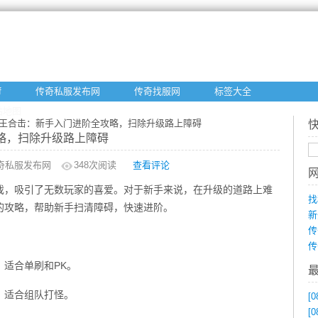
f
传奇私服发布网
传奇找服网
标签大全
站地图
80星王合击：新手入门进阶全攻略，扫除升级路上障碍
攻略，扫除升级路上障碍
奇私服发布网
348
次阅读
查看评论
游戏，吸引了无数玩家的喜爱。对于新手来说，在升级的道路上难
找
的攻略，帮助新手扫清障碍，快速进阶。
新
传
传
适合单刷和PK。
，适合组队打怪。
[0
[0