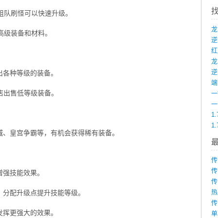
组队刷怪可以快速升级。
高级装备和材料。
龙
出各种等级的装备。
端
店出售低等级装备。
。
1
1
城、皇宫争霸等，有机会获得稀有装备。
传
传
增强技能效果。
传
热
，分配升级点提升技能等级。
传
发挥更强大的效果。
单