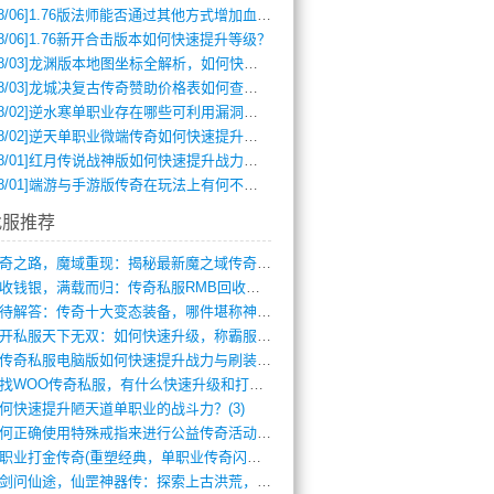
8/06]
1.76版法师能否通过其他方式增加血量？
8/06]
1.76新开合击版本如何快速提升等级？
8/03]
龙渊版本地图坐标全解析，如何快速定位BOSS位置？
8/03]
龙城决复古传奇赞助价格表如何查询？
8/02]
逆水寒单职业存在哪些可利用漏洞？如何快速提升战力？
8/02]
逆天单职业微端传奇如何快速提升战力？新手必看攻略
8/01]
红月传说战神版如何快速提升战力？新手攻略全解析？
8/01]
端游与手游版传奇在玩法上有何不同？
找服推荐
传奇之路，魔域重现：揭秘最新魔之域传奇攻(712)
回收钱银，满载而归：传奇私服RMB回收装(548)
亟待解答：传奇十大变态装备，哪件堪称神器(347)
新开私服天下无双：如何快速升级，称霸服务(681)
新传奇私服电脑版如何快速提升战力与刷装备(835)
寻找WOO传奇私服，有什么快速升级和打宝(864)
何快速提升陋天道单职业的战斗力？(3)
如何正确使用特殊戒指来进行公益传奇活动？(10)
单职业打金传奇(重塑经典，单职业传奇闪耀(10)
仗剑问仙途，仙罡神器传：探索上古洪荒，揭(813)