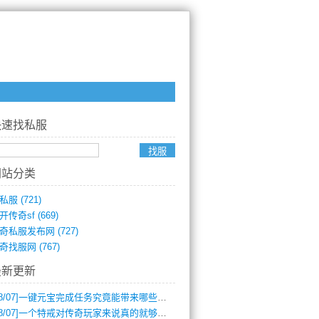
快速找私服
网站分类
私服
(721)
开传奇sf
(669)
奇私服发布网
(727)
奇找服网
(767)
最新更新
8/07]
一键元宝完成任务究竟能带来哪些超值优势？
8/07]
一个特戒对传奇玩家来说真的就够用了吗？