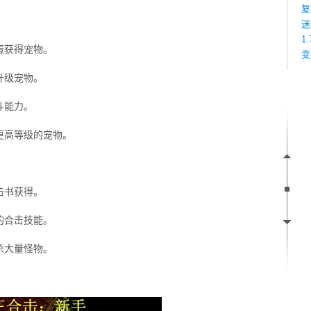
复
迷
1
蛋获得宠物。
变
升级宠物。
斗能力。
更高等级的宠物。
击书获得。
的合击技能。
杀大量怪物。