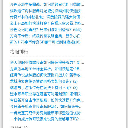
沙巴克城主争霸战，如何带领兄弟们问鼎巅峰(565)
满攻速传奇私服赤月龙城兑换码如何快速获取(676)
传奇sf中的神秘礼包：洞悉隐藏的强大价值(427)
道士开局如何快速打金？白嫖玩家必看攻略(5)
沙巴克何时再战？兄弟们该如何备战？(659)
方舟不卡盾：终极传世攻略宝典，新手小白逆(495)
新的1.76金币传奇SF哪里可以刷降魔戒(18)
找服排行
逆天单职业微端传奇如何快速提升战力？新手(4)
龙渊版本地图坐标全解析，如何快速定位BO(3)
红月传说战神版如何快速提升战力？新手攻略(3)
龙城决复古传奇赞助价格表如何查询？(2)
端游与手游版传奇在玩法上有何不同？(2)
逆水寒单职业存在哪些可利用漏洞？如何快速(1)
今日新开合击传奇私服，如何快速提升角色战(0)
今日新开单职业传奇私服1区，如何快速升级(0)
一键元宝完成任务究竟能带来哪些超值优势？(0)
一个特戒对传奇玩家来说真的就够用了吗？(0)