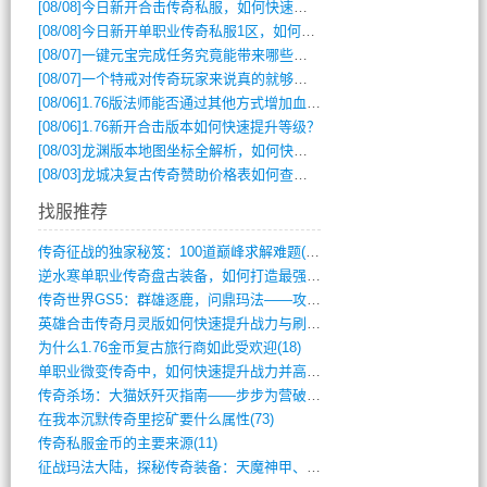
[08/08]
今日新开合击传奇私服，如何快速提升角色战力？
[08/08]
今日新开单职业传奇私服1区，如何快速升级与获取顶级装备？
[08/07]
一键元宝完成任务究竟能带来哪些超值优势？
[08/07]
一个特戒对传奇玩家来说真的就够用了吗？
[08/06]
1.76版法师能否通过其他方式增加血量？
[08/06]
1.76新开合击版本如何快速提升等级？
[08/03]
龙渊版本地图坐标全解析，如何快速定位BOSS位置？
[08/03]
龙城决复古传奇赞助价格表如何查询？
找服推荐
传奇征战的独家秘笈：100道巅峰求解难题(366)
逆水寒单职业传奇盘古装备，如何打造最强战(491)
传奇世界GS5：群雄逐鹿，问鼎玛法——攻(626)
英雄合击传奇月灵版如何快速提升战力与刷装(381)
为什么1.76金币复古旅行商如此受欢迎(18)
单职业微变传奇中，如何快速提升战力并高效(5)
传奇杀场：大猫妖歼灭指南——步步为营破强(347)
在我本沉默传奇里挖矿要什么属性(73)
传奇私服金币的主要来源(11)
征战玛法大陆，探秘传奇装备：天魔神甲、屠(870)