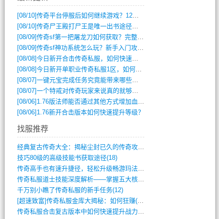
[08/10]
传奇平台停服后如何继续游戏？12月6日停服影响攻略吗？
[08/10]
传奇尸王殿打尸王是唯一出书途径吗？
[08/09]
传奇sf第一把屠龙刀如何获取？完整攻略揭秘
[08/09]
传奇sf神功系统怎么玩？新手入门攻略全解析
[08/08]
今日新开合击传奇私服，如何快速提升角色战力？
[08/08]
今日新开单职业传奇私服1区，如何快速升级与获取顶级装备？
[08/07]
一键元宝完成任务究竟能带来哪些超值优势？
[08/07]
一个特戒对传奇玩家来说真的就够用了吗？
[08/06]
1.76版法师能否通过其他方式增加血量？
[08/06]
1.76新开合击版本如何快速提升等级？
找服推荐
经典复古传奇大全：揭秘尘封已久的传奇攻略(348)
技巧80级的高级技能书获取途径(18)
传奇高手也有速升捷径，轻松升级畅游玛法(11)
传奇私服道士技能深度解析——掌握五大核心(956)
千万别小瞧了传奇私服的新手任务(12)
[超速致富]传奇私服金库大揭秘：如何狂赚(590)
传奇私服合击复古版本中如何快速提升战力与(917)