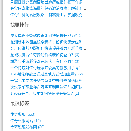
月魔蜘蛛究竟能否爆出麻痹戒指？概率有多大(11)
夺宝传奇秘籍海量礼包码激活攻略：解锁无限(587)
传奇牛魔洞高层攻略：制霸魔王，掌握攻克要(12)
找服排行
逆天单职业微端传奇如何快速提升战力？新手(4)
龙渊版本地图坐标全解析，如何快速定位BO(4)
红月传说战神版如何快速提升战力？新手攻略(3)
龙城决复古传奇赞助价格表如何查询？(3)
端游与手游版传奇在玩法上有何不同？(3)
一个特戒对传奇玩家来说真的就够用了吗？(2)
1.76版法师能否通过其他方式增加血量？(2)
一键元宝完成任务究竟能带来哪些超值优势？(1)
逆水寒单职业存在哪些可利用漏洞？如何快速(1)
1.76新开合击版本如何快速提升等级？(1)
最热标签
传奇私服
(653)
传奇私服网站
(14)
传奇私服发布网
(20)