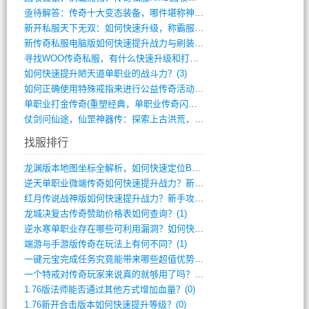
亟待解答：传奇十大变态装备，哪件堪称神器(347)
新开私服天下无双：如何快速升级，称霸服务(681)
新传奇私服电脑版如何快速提升战力与刷装备(835)
寻找WOO传奇私服，有什么快速升级和打宝(864)
如何快速提升陋天道单职业的战斗力？(3)
如何正确使用特殊戒指来进行公益传奇活动？(10)
单职业打金传奇(重塑经典，单职业传奇闪耀(10)
仗剑问仙途，仙罡神器传：探索上古洪荒，揭(813)
找服排行
龙渊版本地图坐标全解析，如何快速定位BO(3)
逆天单职业微端传奇如何快速提升战力？新手(2)
红月传说战神版如何快速提升战力？新手攻略(2)
龙城决复古传奇赞助价格表如何查询？(1)
逆水寒单职业存在哪些可利用漏洞？如何快速(1)
端游与手游版传奇在玩法上有何不同？(1)
一键元宝完成任务究竟能带来哪些超值优势？(0)
一个特戒对传奇玩家来说真的就够用了吗？(0)
1.76版法师能否通过其他方式增加血量？(0)
1.76新开合击版本如何快速提升等级？(0)