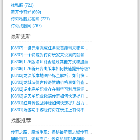
找私服
(721)
新开传奇sf
(669)
传奇私服发布网
(727)
传奇找服网
(767)
最新更新
[08/07]
一键元宝完成任务究竟能带来哪些超值优势？
[08/07]
一个特戒对传奇玩家来说真的就够用了吗？
[08/06]
1.76版法师能否通过其他方式增加血量？
[08/06]
1.76新开合击版本如何快速提升等级？
[08/03]
龙渊版本地图坐标全解析，如何快速定位BOSS位置？
[08/03]
龙城决复古传奇赞助价格表如何查询？
[08/02]
逆水寒单职业存在哪些可利用漏洞？如何快速提升战力？
[08/02]
逆天单职业微端传奇如何快速提升战力？新手必看攻略
[08/01]
红月传说战神版如何快速提升战力？新手攻略全解析？
[08/01]
端游与手游版传奇在玩法上有何不同？
找服推荐
传奇之路，魔域重现：揭秘最新魔之域传奇攻(712)
回收钱银，满载而归：传奇私服RMB回收装(548)