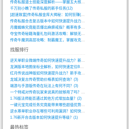
传奇私服道士技能深度解析——掌握五大核心(956)
千万别小瞧了传奇私服的新手任务(12)
[超速致富]传奇私服金库大揭秘：如何狂赚(590)
传奇私服合击复古版本中如何快速提升战力与(917)
月魔蜘蛛究竟能否爆出麻痹戒指？概率有多大(11)
夺宝传奇秘籍海量礼包码激活攻略：解锁无限(587)
传奇牛魔洞高层攻略：制霸魔王，掌握攻克要(12)
找服排行
逆天单职业微端传奇如何快速提升战力？新手(4)
龙渊版本地图坐标全解析，如何快速定位BO(4)
红月传说战神版如何快速提升战力？新手攻略(3)
龙城决复古传奇赞助价格表如何查询？(3)
端游与手游版传奇在玩法上有何不同？(3)
一个特戒对传奇玩家来说真的就够用了吗？(2)
1.76版法师能否通过其他方式增加血量？(2)
一键元宝完成任务究竟能带来哪些超值优势？(1)
逆水寒单职业存在哪些可利用漏洞？如何快速(1)
1.76新开合击版本如何快速提升等级？(1)
最热标签