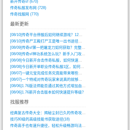
新开传奇sf
(670)
传奇私服发布网
(728)
传奇找服网
(770)
最新更新
[08/10]
传奇平台停服后如何继续游戏？12月6日停服影响攻略吗？
[08/10]
传奇尸王殿打尸王是唯一出书途径吗？
[08/09]
传奇sf第一把屠龙刀如何获取？完整攻略揭秘
[08/09]
传奇sf神功系统怎么玩？新手入门攻略全解析
[08/08]
今日新开合击传奇私服，如何快速提升角色战力？
[08/08]
今日新开单职业传奇私服1区，如何快速升级与获取顶级装备？
[08/07]
一键元宝完成任务究竟能带来哪些超值优势？
[08/07]
一个特戒对传奇玩家来说真的就够用了吗？
[08/06]
1.76版法师能否通过其他方式增加血量？
[08/06]
1.76新开合击版本如何快速提升等级？
找服推荐
经典复古传奇大全：揭秘尘封已久的传奇攻略(348)
技巧80级的高级技能书获取途径(18)
传奇高手也有速升捷径，轻松升级畅游玛法(11)