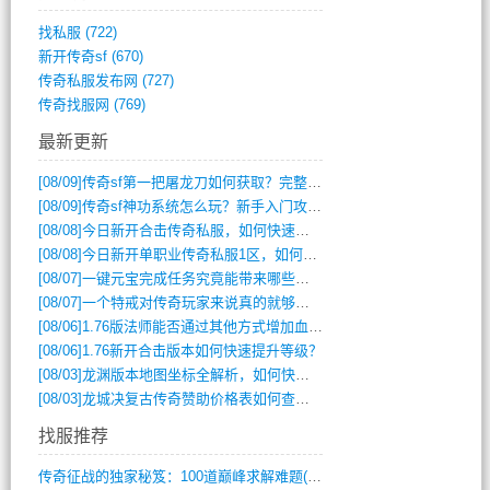
找私服
(722)
新开传奇sf
(670)
传奇私服发布网
(727)
传奇找服网
(769)
最新更新
[08/09]
传奇sf第一把屠龙刀如何获取？完整攻略揭秘
[08/09]
传奇sf神功系统怎么玩？新手入门攻略全解析
[08/08]
今日新开合击传奇私服，如何快速提升角色战力？
[08/08]
今日新开单职业传奇私服1区，如何快速升级与获取顶级装备？
[08/07]
一键元宝完成任务究竟能带来哪些超值优势？
[08/07]
一个特戒对传奇玩家来说真的就够用了吗？
[08/06]
1.76版法师能否通过其他方式增加血量？
[08/06]
1.76新开合击版本如何快速提升等级？
[08/03]
龙渊版本地图坐标全解析，如何快速定位BOSS位置？
[08/03]
龙城决复古传奇赞助价格表如何查询？
找服推荐
传奇征战的独家秘笈：100道巅峰求解难题(366)