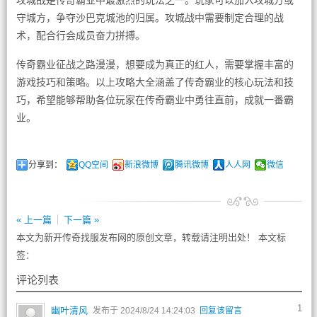
攻城战是传奇霸业中最激烈的玩法之一。玩家可以加入攻城方或
守城方，争夺沙巴克城池的归属。攻城战中需要制定合理的战
术，配合行会成员奋力拼搏。
传奇霸业征战之路漫漫，想要成为真正的红人，需要掌握丰富的
游戏技巧和策略。以上攻略大全涵盖了传奇霸业的核心玩法和技
巧，希望能够帮助各位玩家在传奇霸业中勇往直前，成就一番霸
业。
分享到：
QQ空间
新浪微博
腾讯微博
人人网
微信
« 上一篇
下一篇 »
本文为新开传奇找服发布网的原创文章，转载请注明出处！ 本文标
签：
评论列表
1
幽叶清风
发布于 2024/8/24 14:24:03
回复该留言