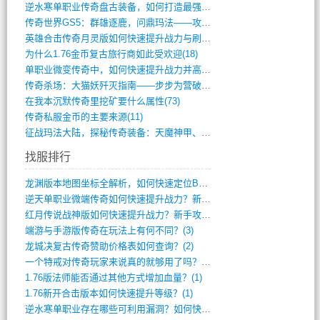
逆水寒单职业传奇盘古装备，如何打造最强战(491)
传奇世界GS5：群雄逐鹿，问鼎玛法——攻(626)
英雄合击传奇月灵版如何快速提升战力与刷装(381)
为什么1.76金币复古旅行商如此受欢迎(18)
单职业微变传奇中，如何快速提升战力并高效(5)
传奇杀场：大猫妖歼灭指南——步步为营破强(347)
在我本沉默传奇里挖矿要什么属性(73)
传奇私服金币的主要来源(11)
征战玛法大陆，探秘传奇装备：天魔神甲、屠(870)
找服排行
龙渊版本地图坐标全解析，如何快速定位BO(4)
逆天单职业微端传奇如何快速提升战力？新手(4)
红月传说战神版如何快速提升战力？新手攻略(3)
端游与手游版传奇在玩法上有何不同？(3)
龙城决复古传奇赞助价格表如何查询？(2)
一个特戒对传奇玩家来说真的就够用了吗？(1)
1.76版法师能否通过其他方式增加血量？(1)
1.76新开合击版本如何快速提升等级？(1)
逆水寒单职业存在哪些可利用漏洞？如何快速(1)