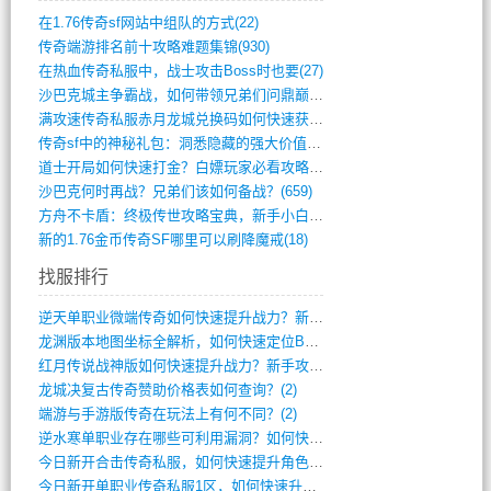
在1.76传奇sf网站中组队的方式(22)
传奇端游排名前十攻略难题集锦(930)
在热血传奇私服中，战士攻击Boss时也要(27)
沙巴克城主争霸战，如何带领兄弟们问鼎巅峰(565)
满攻速传奇私服赤月龙城兑换码如何快速获取(676)
传奇sf中的神秘礼包：洞悉隐藏的强大价值(427)
道士开局如何快速打金？白嫖玩家必看攻略(5)
沙巴克何时再战？兄弟们该如何备战？(659)
方舟不卡盾：终极传世攻略宝典，新手小白逆(495)
新的1.76金币传奇SF哪里可以刷降魔戒(18)
找服排行
逆天单职业微端传奇如何快速提升战力？新手(4)
龙渊版本地图坐标全解析，如何快速定位BO(3)
红月传说战神版如何快速提升战力？新手攻略(3)
龙城决复古传奇赞助价格表如何查询？(2)
端游与手游版传奇在玩法上有何不同？(2)
逆水寒单职业存在哪些可利用漏洞？如何快速(1)
今日新开合击传奇私服，如何快速提升角色战(0)
今日新开单职业传奇私服1区，如何快速升级(0)