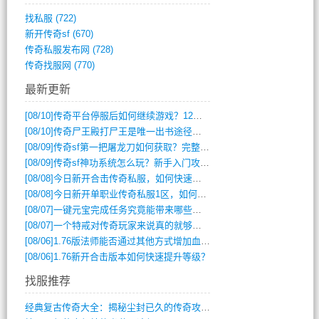
找私服
(722)
新开传奇sf
(670)
传奇私服发布网
(728)
传奇找服网
(770)
最新更新
[08/10]
传奇平台停服后如何继续游戏？12月6日停服影响攻略吗？
[08/10]
传奇尸王殿打尸王是唯一出书途径吗？
[08/09]
传奇sf第一把屠龙刀如何获取？完整攻略揭秘
[08/09]
传奇sf神功系统怎么玩？新手入门攻略全解析
[08/08]
今日新开合击传奇私服，如何快速提升角色战力？
[08/08]
今日新开单职业传奇私服1区，如何快速升级与获取顶级装备？
[08/07]
一键元宝完成任务究竟能带来哪些超值优势？
[08/07]
一个特戒对传奇玩家来说真的就够用了吗？
[08/06]
1.76版法师能否通过其他方式增加血量？
[08/06]
1.76新开合击版本如何快速提升等级？
找服推荐
经典复古传奇大全：揭秘尘封已久的传奇攻略(348)