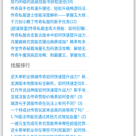
技巧80级的高级技能书获取途径(18)
传奇高手也有速升捷径，轻松升级畅游玛法(11)
传奇私服道士技能深度解析——掌握五大核心(956)
千万别小瞧了传奇私服的新手任务(12)
[超速致富]传奇私服金库大揭秘：如何狂赚(590)
传奇私服合击复古版本中如何快速提升战力与(917)
月魔蜘蛛究竟能否爆出麻痹戒指？概率有多大(11)
夺宝传奇秘籍海量礼包码激活攻略：解锁无限(587)
传奇牛魔洞高层攻略：制霸魔王，掌握攻克要(12)
找服排行
逆天单职业微端传奇如何快速提升战力？新手(4)
龙渊版本地图坐标全解析，如何快速定位BO(4)
红月传说战神版如何快速提升战力？新手攻略(3)
龙城决复古传奇赞助价格表如何查询？(3)
端游与手游版传奇在玩法上有何不同？(3)
一个特戒对传奇玩家来说真的就够用了吗？(2)
1.76版法师能否通过其他方式增加血量？(2)
一键元宝完成任务究竟能带来哪些超值优势？(1)
逆水寒单职业存在哪些可利用漏洞？如何快速(1)