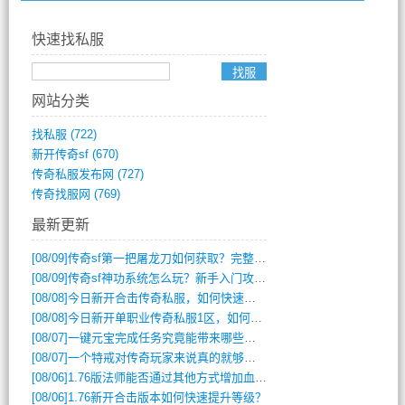
快速找私服
网站分类
找私服
(722)
新开传奇sf
(670)
传奇私服发布网
(727)
传奇找服网
(769)
最新更新
[08/09]
传奇sf第一把屠龙刀如何获取？完整攻略揭秘
[08/09]
传奇sf神功系统怎么玩？新手入门攻略全解析
[08/08]
今日新开合击传奇私服，如何快速提升角色战力？
[08/08]
今日新开单职业传奇私服1区，如何快速升级与获取顶级装备？
[08/07]
一键元宝完成任务究竟能带来哪些超值优势？
[08/07]
一个特戒对传奇玩家来说真的就够用了吗？
[08/06]
1.76版法师能否通过其他方式增加血量？
[08/06]
1.76新开合击版本如何快速提升等级？