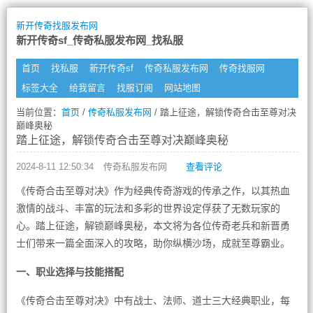
新开传奇找服发布网
新开传奇sf_传奇私服发布网_找私服
首页
找私服
新开传奇sf
传奇私服发布网
传奇找服网
标签大全
给我留言
找服订阅
网站地图
当前位置：
首页
/
传奇私服发布网
/ 踏上征途，解锁传奇合击至尊对决
巅峰奥秘
踏上征途，解锁传奇合击至尊对决巅峰奥秘
2024-8-11 12:50:34
传奇私服发布网
查看评论
《传奇合击至尊对决》作为经典传奇游戏的传承之作，以其热血
激情的战斗、丰富的玩法和多彩的世界设定俘获了无数玩家的
心。踏上征途，解锁巅峰奥秘，本文将为各位传奇老兵和新晋勇
士们带来一篇全面深入的攻略，助你纵横沙场，成就至尊霸业。
一、职业选择与技能搭配
《传奇合击至尊对决》中有战士、法师、道士三大经典职业，每