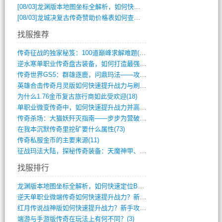
[08/03]
龙渊版本地图坐标全解析，如何快速定位BOSS位置？
[08/03]
龙城决复古传奇赞助价格表如何查询？
找服推荐
传奇征战的独家秘笈：100道巅峰求解难题(366)
逆水寒单职业传奇盘古装备，如何打造最强战(491)
传奇世界GS5：群雄逐鹿，问鼎玛法——攻(626)
英雄合击传奇月灵版如何快速提升战力与刷装(381)
为什么1.76金币复古旅行商如此受欢迎(18)
单职业微变传奇中，如何快速提升战力并高效(5)
传奇杀场：大猫妖歼灭指南——步步为营破强(347)
在我本沉默传奇里挖矿要什么属性(73)
传奇私服金币的主要来源(11)
征战玛法大陆，探秘传奇装备：天魔神甲、屠(870)
找服排行
龙渊版本地图坐标全解析，如何快速定位BO(4)
逆天单职业微端传奇如何快速提升战力？新手(4)
红月传说战神版如何快速提升战力？新手攻略(3)
端游与手游版传奇在玩法上有何不同？(3)