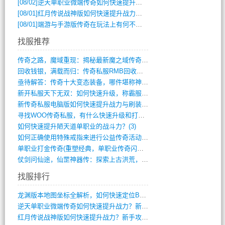
[08/02]
逆天单职业微端传奇如何快速提升战力？新手必看攻略
[08/01]
红月传说战神版如何快速提升战力？新手攻略全解析？
[08/01]
端游与手游版传奇在玩法上有何不同？
找服推荐
传奇之路，魔域重现：揭秘最新魔之域传奇攻(712)
回收钱银，满载而归：传奇私服RMB回收装(548)
亟待解答：传奇十大变态装备，哪件堪称神器(347)
新开私服天下无双：如何快速升级，称霸服务(681)
新传奇私服电脑版如何快速提升战力与刷装备(835)
寻找WOO传奇私服，有什么快速升级和打宝(864)
如何快速提升陋天道单职业的战斗力？(3)
如何正确使用特殊戒指来进行公益传奇活动？(10)
单职业打金传奇(重塑经典，单职业传奇闪耀(10)
仗剑问仙途，仙罡神器传：探索上古洪荒，揭(813)
找服排行
龙渊版本地图坐标全解析，如何快速定位BO(3)
逆天单职业微端传奇如何快速提升战力？新手(2)
红月传说战神版如何快速提升战力？新手攻略(2)