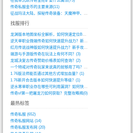
在我本沉默传奇里挖矿要什么属性(73)
传奇私服金币的主要来源(11)
征战玛法大陆，探秘传奇装备：天魔神甲、屠(870)
找服排行
龙渊版本地图坐标全解析，如何快速定位BO(4)
逆天单职业微端传奇如何快速提升战力？新手(4)
红月传说战神版如何快速提升战力？新手攻略(3)
端游与手游版传奇在玩法上有何不同？(3)
龙城决复古传奇赞助价格表如何查询？(2)
一个特戒对传奇玩家来说真的就够用了吗？(1)
1.76版法师能否通过其他方式增加血量？(1)
1.76新开合击版本如何快速提升等级？(1)
逆水寒单职业存在哪些可利用漏洞？如何快速(1)
传奇sf第一把屠龙刀如何获取？完整攻略揭(0)
最热标签
传奇私服
(652)
传奇私服网站
(14)
传奇私服发布网
(20)