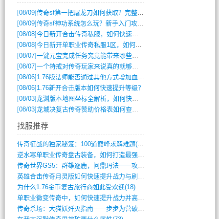
[08/09]
传奇sf第一把屠龙刀如何获取？完整攻略揭秘
[08/09]
传奇sf神功系统怎么玩？新手入门攻略全解析
[08/08]
今日新开合击传奇私服，如何快速提升角色战力？
[08/08]
今日新开单职业传奇私服1区，如何快速升级与获取顶级装备？
[08/07]
一键元宝完成任务究竟能带来哪些超值优势？
[08/07]
一个特戒对传奇玩家来说真的就够用了吗？
[08/06]
1.76版法师能否通过其他方式增加血量？
[08/06]
1.76新开合击版本如何快速提升等级？
[08/03]
龙渊版本地图坐标全解析，如何快速定位BOSS位置？
[08/03]
龙城决复古传奇赞助价格表如何查询？
找服推荐
传奇征战的独家秘笈：100道巅峰求解难题(366)
逆水寒单职业传奇盘古装备，如何打造最强战(491)
传奇世界GS5：群雄逐鹿，问鼎玛法——攻(626)
英雄合击传奇月灵版如何快速提升战力与刷装(381)
为什么1.76金币复古旅行商如此受欢迎(18)
单职业微变传奇中，如何快速提升战力并高效(5)
传奇杀场：大猫妖歼灭指南——步步为营破强(347)