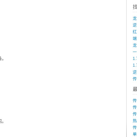
。
。
端
龙
。
备。
1
1
。
传
传
传
传
热
招。
传
单