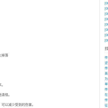
[0
[0
[0
[0
[0
[0
[0
[0
主掉落
为
率。
地清怪。
在
传
，可以减少受到的伤害。