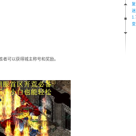
复
迷
1
变
。
，胜者可以获得城主称号和奖励。