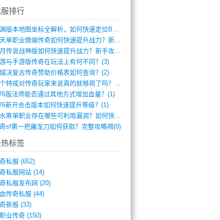
找服排行
龙渊版本地图坐标全解析，如何快速定位BO(4)
逆天单职业微端传奇如何快速提升战力？新手(4)
红月传说战神版如何快速提升战力？新手攻略(3)
游与手游版传奇在玩法上有何不同？(3)
城决复古传奇赞助价格表如何查询？(2)
一个特戒对传奇玩家来说真的就够用了吗？(1)
.76版法师能否通过其他方式增加血量？(1)
.76新开合击版本如何快速提升等级？(1)
逆水寒单职业存在哪些可利用漏洞？如何快速(1)
奇sf第一把屠龙刀如何获取？完整攻略揭(0)
最热标签
奇私服
(652)
奇私服网站
(14)
奇私服发布网
(20)
血传奇私服
(44)
奇新服
(33)
职业传奇
(150)