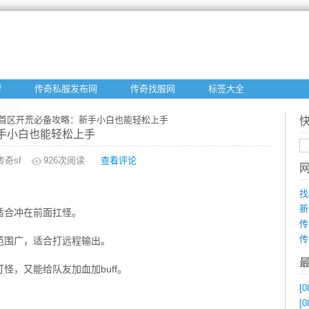
f
传奇私服发布网
传奇找服网
标签大全
站地图
服首区开荒必备攻略：新手小白也能轻松上手
手小白也能轻松上手
奇sf
926
次阅读
查看评论
找
新
适合冲在前面扛怪。
传
传
范围广，适合打远程输出。
怪，又能给队友加血加buff。
[0
[0