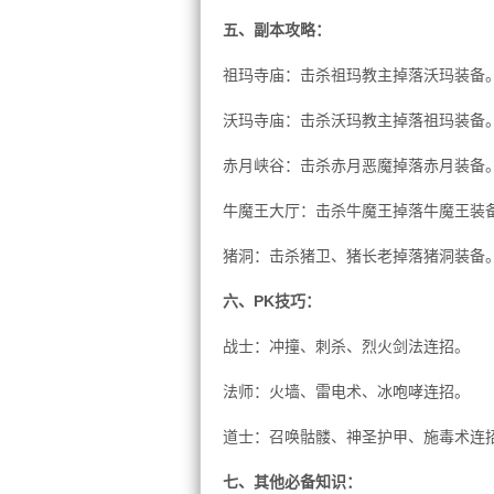
五、副本攻略：
祖玛寺庙：击杀祖玛教主掉落沃玛装备
沃玛寺庙：击杀沃玛教主掉落祖玛装备
赤月峡谷：击杀赤月恶魔掉落赤月装备
牛魔王大厅：击杀牛魔王掉落牛魔王装
猪洞：击杀猪卫、猪长老掉落猪洞装备
六、PK技巧：
战士：冲撞、刺杀、烈火剑法连招。
法师：火墙、雷电术、冰咆哮连招。
道士：召唤骷髅、神圣护甲、施毒术连
七、其他必备知识：