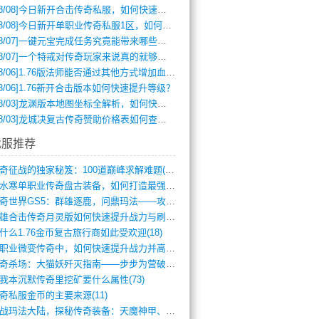
8/08]
今日新开合击传奇私服，如何快速提升角色战力？
8/08]
今日新开单职业传奇私服1区，如何快速升级与获取顶级装备？
8/07]
一键元宝完成任务究竟能带来哪些超值优势？
8/07]
一个特戒对传奇玩家来说真的就够用了吗？
8/06]
1.76版法师能否通过其他方式增加血量？
8/06]
1.76新开合击版本如何快速提升等级？
8/03]
龙渊版本地图坐标全解析，如何快速定位BOSS位置？
8/03]
龙城决复古传奇赞助价格表如何查询？
找服推荐
传奇征战的独家秘笈：100道巅峰求解难题(366)
逆水寒单职业传奇盘古装备，如何打造最强战(491)
传奇世界GS5：群雄逐鹿，问鼎玛法——攻(626)
英雄合击传奇月灵版如何快速提升战力与刷装(381)
什么1.76金币复古旅行商如此受欢迎(18)
单职业微变传奇中，如何快速提升战力并高效(5)
传奇杀场：大猫妖歼灭指南——步步为营破强(347)
我本沉默传奇里挖矿要什么属性(73)
奇私服金币的主要来源(11)
征战玛法大陆，探秘传奇装备：天魔神甲、屠(870)