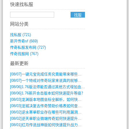
快速找私服
网站分类
找私服
(721)
新开传奇sf
(669)
传奇私服发布网
(727)
传奇找服网
(767)
最新更新
[08/07]
一键元宝完成任务究竟能带来哪些超值优势？
[08/07]
一个特戒对传奇玩家来说真的就够用了吗？
[08/06]
1.76版法师能否通过其他方式增加血量？
[08/06]
1.76新开合击版本如何快速提升等级？
[08/03]
龙渊版本地图坐标全解析，如何快速定位BOSS位置？
[08/03]
龙城决复古传奇赞助价格表如何查询？
[08/02]
逆水寒单职业存在哪些可利用漏洞？如何快速提升战力？
[08/02]
逆天单职业微端传奇如何快速提升战力？新手必看攻略
[08/01]
红月传说战神版如何快速提升战力？新手攻略全解析？