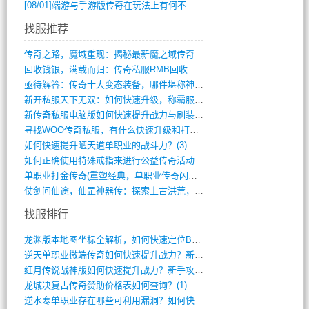
[08/01]
端游与手游版传奇在玩法上有何不同？
找服推荐
传奇之路，魔域重现：揭秘最新魔之域传奇攻(712)
回收钱银，满载而归：传奇私服RMB回收装(548)
亟待解答：传奇十大变态装备，哪件堪称神器(347)
新开私服天下无双：如何快速升级，称霸服务(681)
新传奇私服电脑版如何快速提升战力与刷装备(835)
寻找WOO传奇私服，有什么快速升级和打宝(864)
如何快速提升陋天道单职业的战斗力？(3)
如何正确使用特殊戒指来进行公益传奇活动？(10)
单职业打金传奇(重塑经典，单职业传奇闪耀(10)
仗剑问仙途，仙罡神器传：探索上古洪荒，揭(813)
找服排行
龙渊版本地图坐标全解析，如何快速定位BO(3)
逆天单职业微端传奇如何快速提升战力？新手(2)
红月传说战神版如何快速提升战力？新手攻略(2)
龙城决复古传奇赞助价格表如何查询？(1)
逆水寒单职业存在哪些可利用漏洞？如何快速(1)