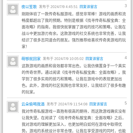
3
夜以笙歌
发布于 2024/7/9 4:45:51
回复该留言
刚刚体验了一款传奇私服游戏，感觉非常棒！游戏的画质和流
畅度都超出了我的预期。特别是根据《找寻传奇私服宝典：全
面攻略》的指南，我很快就掌握了游戏的技巧和策略，让我在
战斗中更加游刃有余。这款游戏的社交系统也非常完善，让我
结识了很多志同道合的朋友。强烈推荐给喜欢传奇类游戏的玩
家！
4
萌够就回家
发布于 2024/7/9 10:05:02
回复该留言
这款游戏的画质和音效都非常出色，让我仿佛置身于一个真实
的传奇世界。通过阅读《找寻传奇私服宝典：全面攻略》，我
学到了很多实用的技巧和策略，让我在游戏中的表现更加出
色。此外，游戏的社区氛围也非常友好，让我结识了很多有趣
的玩家。
5
云朵偷喝我酒
发布于 2024/7/9 11:54:08
回复该留言
我对传奇私服游戏一直抱有很高的期待，而这款游戏确实没有
让我失望。在阅读了《找寻传奇私服宝典：全面攻略》之后，
我对游戏的理解更加深入，也更加明白如何在游戏中取得优
势。游戏的系统设计非常合理，让我在享受游戏的同时，也能